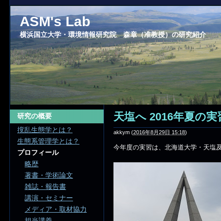
ASM's Lab
横浜国立大学・環境情報研究院 森章（准教授）の研究紹介
天塩へ 2016年夏の実
研究の概要
撹乱生態学とは？
akkym
(
2016年8月29日 15:18
)
生態系管理学とは？
今年度の実習は、北海道大学・天塩
プロフィール
略歴
著書・学術論文
雑誌・報告書
講演・セミナー
メディア・取材協力
担当講義