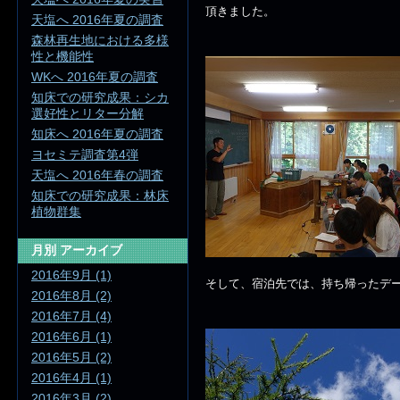
頂きました。
天塩へ 2016年夏の調査
森林再生地における多様
性と機能性
WKへ 2016年夏の調査
知床での研究成果：シカ
選好性とリター分解
知床へ 2016年夏の調査
ヨセミテ調査第4弾
天塩へ 2016年春の調査
知床での研究成果：林床
植物群集
月別
アーカイブ
2016年9月 (1)
そして、宿泊先では、持ち帰ったデ
2016年8月 (2)
2016年7月 (4)
2016年6月 (1)
2016年5月 (2)
2016年4月 (1)
2016年3月 (2)