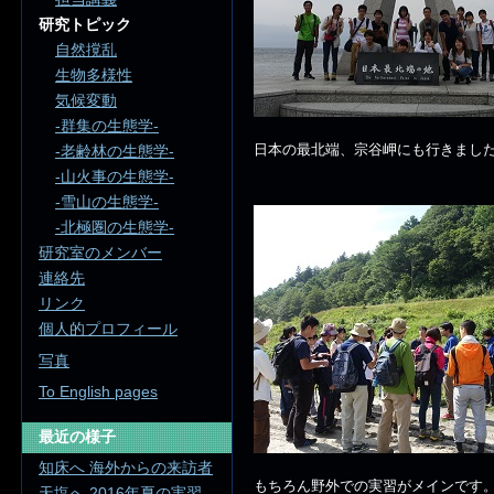
研究トピック
自然撹乱
生物多様性
気候変動
-群集の生態学-
日本の最北端、宗谷岬にも行きまし
-老齢林の生態学-
-山火事の生態学-
-雪山の生態学-
-北極圏の生態学-
研究室のメンバー
連絡先
リンク
個人的プロフィール
写真
To English pages
最近の様子
知床へ 海外からの来訪者
もちろん野外での実習がメインです
天塩へ 2016年夏の実習