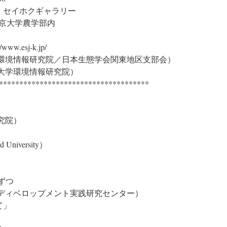
・セイホクギャラリー
1 東京大学農学部内
esj-k.jp/
学環境情報研究院／日本生態学会関東地区支部会）
大学環境情報研究院）
*************************************
究院）
d University）
分ずつ
・ディベロップメント実践研究センター）
て」
）