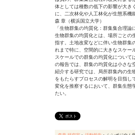
体としては種数の低下の影響が大き
に、二次林化や人工林化が生態系機
森 章（横浜国立大学）
「生物群集の均質化：群集集合理論
生物群集の均質化とは、場所ごとの
指す。土地改変などに伴い生物群集
れまで特に、空間的に大きなスケー
スケールでの群集の均質化について
の報告では、群集の均質化は小さな
紹介する研究では、局所群集内の生
をもたらすプロセスの解明を目指し
変化を推察するにおいて、群集生態
たい。
森章 研究室
>
活動報告
>
シンポジウム