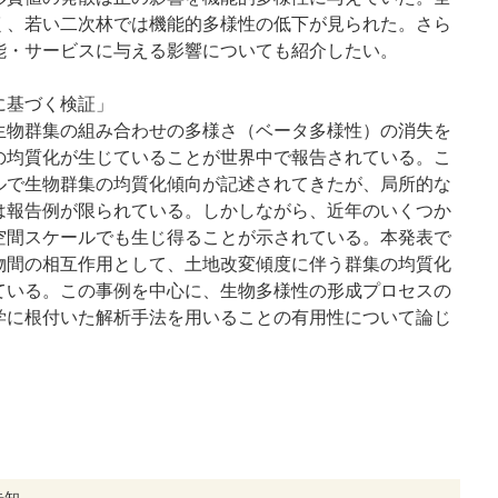
く、若い二次林では機能的多様性の低下が見られた。さら
能・サービスに与える影響についても紹介したい。
に基づく検証」
生物群集の組み合わせの多様さ（ベータ多様性）の消失を
の均質化が生じていることが世界中で報告されている。こ
ルで生物群集の均質化傾向が記述されてきたが、局所的な
は報告例が限られている。しかしながら、近年のいくつか
空間スケールでも生じ得ることが示されている。本発表で
物間の相互作用として、土地改変傾度に伴う群集の均質化
ている。この事例を中心に、生物多様性の形成プロセスの
学に根付いた解析手法を用いることの有用性について論じ
告知