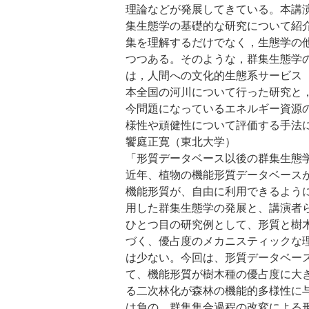
理論などが発展してきている。本講
集生態学の基礎的な研究について紹
集を理解するだけでなく，生態学の
つつある。そのような，群集生態学
は，人間への文化的生態系サービス
本全国の河川について行った研究と
今問題になっているエネルギー資源
様性や頑健性について評価する手法
饗庭正寛（東北大学）
「形質データベース以後の群集生態
近年、植物の機能形質データベース
機能形質が、自由に利用できるよう
用した群集生態学の発展と、講演者
ひとつ目の研究例として、形質と樹
づく、優占度のメカニスティックな
は少ない。今回は、形質データベー
て、機能形質が樹木種の優占度に大
る二次林化が森林の機能的多様性に
は負の、群集集合過程の改変による