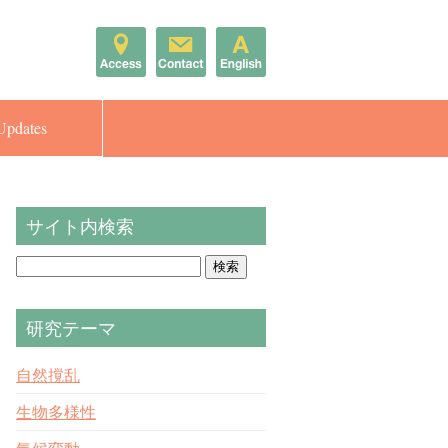
Updates
サイト内検索
検
索:
研究テーマ
自然撹乱
生物多様性