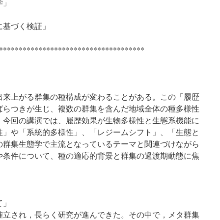
学」
）
に基づく検証」
*************************************
出来上がる群集の種構成が変わることがある。この「履歴
ばらつきが生じ、複数の群集を含んだ地域全体の種多様性
。今回の講演では、履歴効果が生物多様性と生態系機能に
性」や「系統的多様性」、「レジームシフト」、「生態と
の群集生態学で主流となっているテーマと関連づけながら
や条件について、種の適応的背景と群集の過渡期動態に焦
て」
確立され，長らく研究が進んできた。その中で，メタ群集