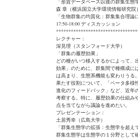
「形質データベース以後の群集生態
森 章（横浜国立大学環境情報研究院
「生物群集の均質化：群集集合理論
17:50-18:00 ディスカッション
*********************************
レクチャー：
深見理（スタンフォード大学）
「群集の履歴効果」
どの種がいつ移入するかによって、
効果」のために、群集間で種構成に
は高まり、生態系機能も変わりうる
果たす役割について、「ベータ多様
進化のフィードバック」など、近年
考察する。特に、履歴効果の仕組み
点を当てながら議論を進めたい。
プレゼンテーション：
土居秀幸（広島大学）
「群集生態学の拡張：生態学を超え
群集生態学は生態学の１分野として