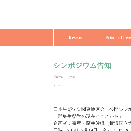
Research
Principal Inve
シンポジウム告知
Theme: Topic:
Keyword:
日本生態学会関東地区会・公開シン
「群集生態学の現在とこれから」
企画者：森章・藤井佐織（横浜国立
日時：2014年9月19日（金）15:00-18: