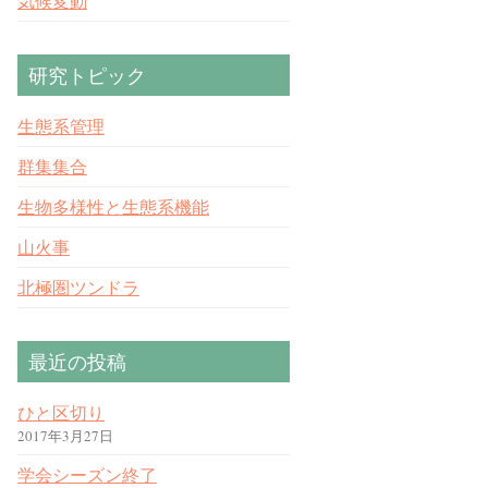
気候変動
研究トピック
生態系管理
群集集合
生物多様性と生態系機能
山火事
北極圏ツンドラ
最近の投稿
ひと区切り
2017年3月27日
学会シーズン終了