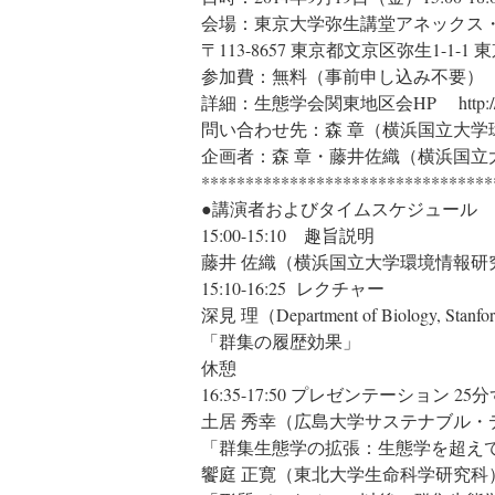
会場：東京大学弥生講堂アネックス
〒113-8657 東京都文京区弥生1-1-
参加費：無料（事前申し込み不要）
詳細：生態学会関東地区会HP http://www.
問い合わせ先：森 章（横浜国立大
企画者：森 章・藤井佐織（横浜国立
*********************************
●講演者およびタイムスケジュール
15:00-15:10 趣旨説明
藤井 佐織（横浜国立大学環境情報研
15:10-16:25 レクチャー
深見 理（Department of Biology, Stanfor
「群集の履歴効果」
休憩
16:35-17:50 プレゼンテーション 25
土居 秀幸（広島大学サステナブル
「群集生態学の拡張：生態学を超え
饗庭 正寛（東北大学生命科学研究科