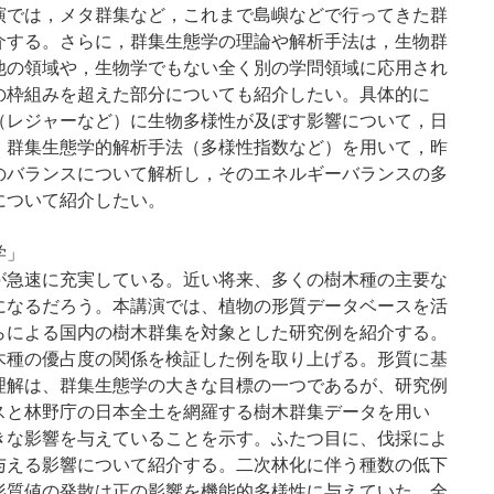
演では，メタ群集など，これまで島嶼などで行ってきた群
介する。さらに，群集生態学の理論や解析手法は，生物群
他の領域や，生物学でもない全く別の学問領域に応用され
の枠組みを超えた部分についても紹介したい。具体的に
（レジャーなど）に生物多様性が及ぼす影響について，日
，群集生態学的解析手法（多様性指数など）を用いて，昨
のバランスについて解析し，そのエネルギーバランスの多
について紹介したい。
学」
が急速に充実している。近い将来、多くの樹木種の主要な
になるだろう。本講演では、植物の形質データベースを活
らによる国内の樹木群集を対象とした研究例を紹介する。
木種の優占度の関係を検証した例を取り上げる。形質に基
理解は、群集生態学の大きな目標の一つであるが、研究例
スと林野庁の日本全土を網羅する樹木群集データを用い
きな影響を与えていることを示す。ふたつ目に、伐採によ
与える影響について紹介する。二次林化に伴う種数の低下
形質値の発散は正の影響を機能的多様性に与えていた。全